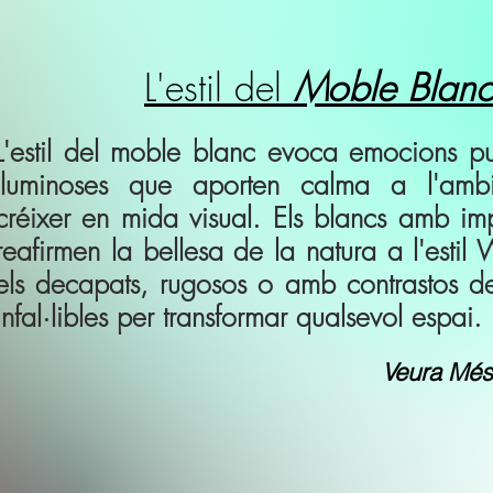
L'estil del
Moble Blan
L'estil del moble blanc evoca emocions pu
lluminoses que aporten calma a l'ambie
créixer en mida visual. Els blancs amb im
reafirmen la bellesa de la natura a l'estil
els decapats, rugosos o amb contrastos d
infal·libles per transformar qualsevol espai.
Veura Més 