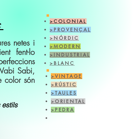
c
>COLONIAL
>PROVENÇAL
>NÓRDIC
res netes i
>MODERN
nt fent-lo
>INDUSTRIAL
perfeccions
>BLANC
 Wabi Sabi,
>VINTAGE
e color són
>RÚSTIC
>TAULES
>ORIE
NTAL
estils
>PEDRA